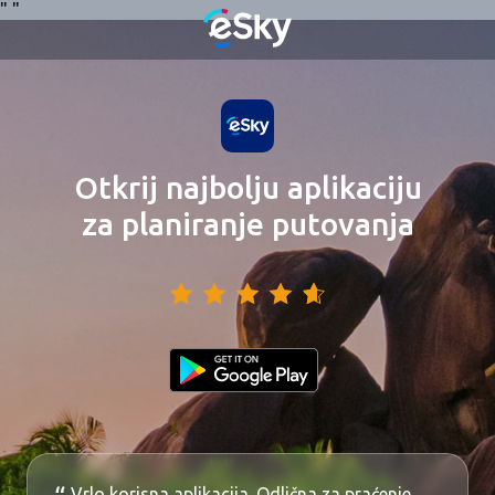
"
"
Otkrij najbolju aplikaciju
za planiranje putovanja
Vrlo korisna aplikacija. Odlična za praćenje